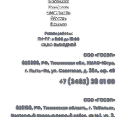
О компании
Портфолио
Сертификаты
Обънеты
Вакансии
Режим работы:
ПН-ПТ:
с 9:00 до 18:00
СБ,ВС:
ВЫХОДНОЙ
ООО «ГОСЭП»
628386, РФ, Тюменская обл, ХМАО-Югра,
г. Пыть-Ях, ул. Советская, д. 35А, оф. 49
+7 (3462) 38 01 00
ООО «ГОСЭП»
626158, РФ, Тюменская область, г. Тобольск,
Восточный промышленный район, кв №1, уч. 3,